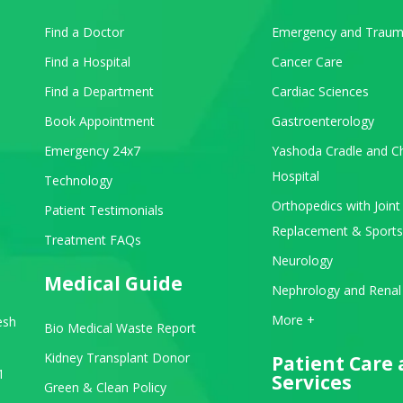
Find a Doctor
Emergency and Traum
Find a Hospital
Cancer Care
Find a Department
Cardiac Sciences
Book Appointment
Gastroenterology
Emergency 24x7
Yashoda Cradle and Ch
Hospital
Technology
Orthopedics with Joint
Patient Testimonials
Replacement & Sports
Treatment FAQs
Neurology
Medical Guide
Nephrology and Renal
View All Departments
More +
esh
Bio Medical Waste Report
Kidney Transplant Donor
Patient Care
1
Services
Green & Clean Policy