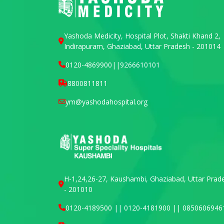
Yashoda Medicity, Hospital Plot, Shakti Khand 2,
Indirapuram, Ghaziabad, Uttar Pradesh - 201014
0120-4869900
||
9266610101
8800811811
ym@yashodahospital.org
H-1,24,26-27, Kaushambi, Ghaziabad, Uttar Prad
- 201010
0120-4189500 || 0120-4181900 || 0850606946