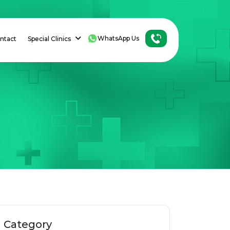
WhatsApp Us
ntact
Special Clinics
Category