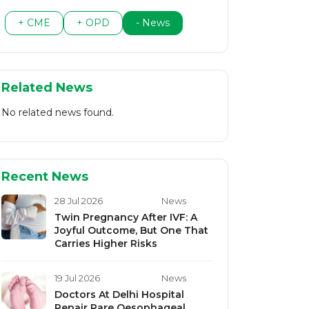
+ CME
+ OPD
- News
Related News
No related news found.
Recent News
28 Jul 2026
News
Twin Pregnancy After IVF: A
Joyful Outcome, But One That
Carries Higher Risks
19 Jul 2026
News
Doctors At Delhi Hospital
Repair Rare Oesophageal