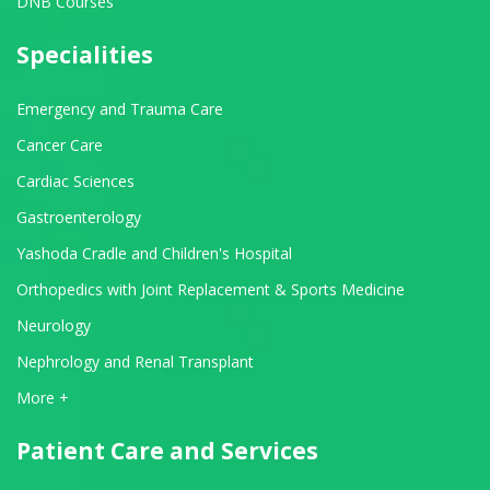
DNB Courses
Specialities
Emergency and Trauma Care
Cancer Care
Cardiac Sciences
Gastroenterology
Yashoda Cradle and Children's Hospital
Orthopedics with Joint Replacement & Sports Medicine
Neurology
Nephrology and Renal Transplant
View All Departments
More +
Patient Care and Services