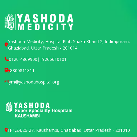
Yashoda Medicity, Hospital Plot, Shakti Khand 2, Indirapuram,
Ghaziabad, Uttar Pradesh - 201014
0120-4869900
||
9266610101
8800811811
ym@yashodahospital.org
H-1,24,26-27, Kaushambi, Ghaziabad, Uttar Pradesh - 201010