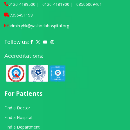
0120-4189500 || 0120-4181900 || 08506069461
7396491199
admin.yhk@yashodahospital.org
Follow us:
Yashoda Hospital on Facebook
Yashoda Hospital on X (Twitter)
Yashoda Hospital on YouTube
Yashoda Hospital on Instagram
Accreditations:
For Patients
Find a Doctor
Find a Hospital
Find a Department